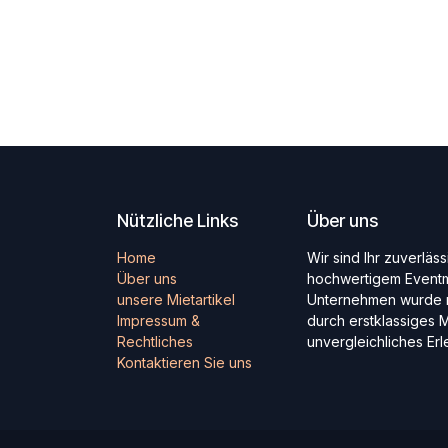
Nützliche Links
Über uns
Home
Wir sind Ihr zuverläs
Über uns
hochwertigem Eventmo
unsere Mietartikel
Unternehmen wurde m
Impressum &
durch erstklassiges M
Rechtliches
unvergleichliches Er
Kontaktieren Sie uns