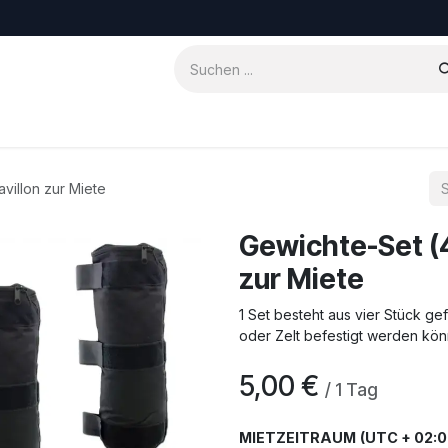
htliches
avillon zur Miete
Gewichte-Set (4 
zur Miete
1 Set besteht aus vier Stück ge
oder Zelt befestigt werden kö
5,00
€
/
1
Tag
MIETZEITRAUM
(UTC + 02:0